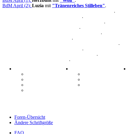
BdM April (1):
Herzbunt
mit
"Wolf"
.
BdM April (2):
Luzia
mit
"Tränenreiches Stilleben"
.
BdM April (3):
Nin-Maler
mit
"Die Scheune im Schnee"
.
BdM Mai (1):
Daggi K
mit
"Crawinkel"
.
BdM Mai (2):
FlowerPower
mit
"Hügellandschaft"
.
BdM Mai (3):
smily
mit
"Spaziergang"
.
BdM Juni (1):
Kitty_28
mit
"Hoffen und Beten®"
.
BdM Juni (2):
Luzia
mit
"Zwiebel"
.
BdM Juni (3):
Muscat Coach
mit
"Afghanistan Mädchen"
.
BdM Juli (1):
Anjamaus76
mit
"Honda"
.
BdM Juli (2):
Kitty_28
mit
"Kunstunterricht®"
.
BdM Juli (3):
Macula
mit
"Hugo"
.
MALERFREUNDE.COM:
Infos
In
Portal
Kalender
Aktivitäten
Forums - Regeln
Forenübersicht
Nutzungsbedingungen
News-Seite
Foren-Übersicht
Ändere Schriftgröße
FAQ