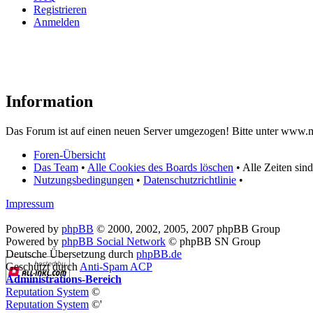
Registrieren
Anmelden
Information
Das Forum ist auf einen neuen Server umgezogen! Bitte unter www.m
Foren-Übersicht
Das Team
•
Alle Cookies des Boards löschen
• Alle Zeiten sin
Nutzungsbedingungen
•
Datenschutzrichtlinie
•
Impressum
Powered by
phpBB
© 2000, 2002, 2005, 2007 phpBB Group
Powered by
phpBB Social Network
© phpBB SN Group
Deutsche Übersetzung durch
phpBB.de
Geschützt durch
Anti-Spam ACP
Administrations-Bereich
Reputation System
©
Reputation System
©'