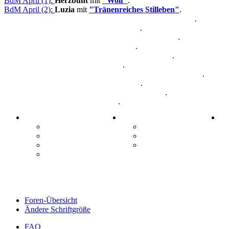
BdM April (1):
Herzbunt
mit
"Wolf"
.
BdM April (2):
Luzia
mit
"Tränenreiches Stilleben"
.
BdM April (3):
Nin-Maler
mit
"Die Scheune im Schnee"
.
BdM Mai (1):
Daggi K
mit
"Crawinkel"
.
BdM Mai (2):
FlowerPower
mit
"Hügellandschaft"
.
BdM Mai (3):
smily
mit
"Spaziergang"
.
BdM Juni (1):
Kitty_28
mit
"Hoffen und Beten®"
.
BdM Juni (2):
Luzia
mit
"Zwiebel"
.
BdM Juni (3):
Muscat Coach
mit
"Afghanistan Mädchen"
.
BdM Juli (1):
Anjamaus76
mit
"Honda"
.
BdM Juli (2):
Kitty_28
mit
"Kunstunterricht®"
.
BdM Juli (3):
Macula
mit
"Hugo"
.
MALERFREUNDE.COM:
Infos
In
Portal
Kalender
Aktivitäten
Forums - Regeln
Forenübersicht
Nutzungsbedingungen
News-Seite
Foren-Übersicht
Ändere Schriftgröße
FAQ