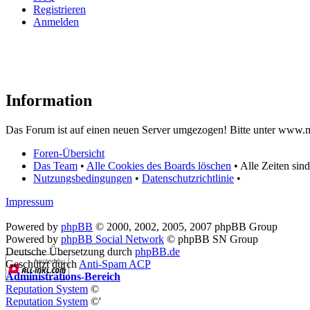
Registrieren
Anmelden
Information
Das Forum ist auf einen neuen Server umgezogen! Bitte unter www.m
Foren-Übersicht
Das Team
•
Alle Cookies des Boards löschen
• Alle Zeiten sin
Nutzungsbedingungen
•
Datenschutzrichtlinie
•
Impressum
Powered by
phpBB
© 2000, 2002, 2005, 2007 phpBB Group
Powered by
phpBB Social Network
© phpBB SN Group
Deutsche Übersetzung durch
phpBB.de
Geschützt durch
Anti-Spam ACP
Administrations-Bereich
Reputation System
©
Reputation System
©'